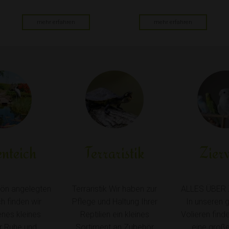
mehr erfahren
mehr erfahren
nteich
Terraristik
Zier
hön angelegten
Terraristik Wir haben zur
ALLES ÜBER 
h finden wir
Pflege und Haltung Ihrer
In unseren 
enes kleines
Reptilien ein kleines
Volieren find
r Ruhe und
Sortiment an Zubehör
eine groß