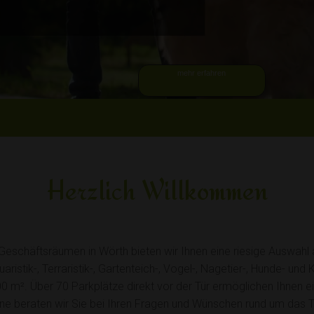
mehr erfahren
Herzlich Willkommen
Geschäftsräumen in Wörth bieten wir Ihnen eine riesige Auswahl
istik-, Terraristik-, Gartenteich-, Vogel-, Nagetier-, Hunde- un
00 m². Über 70 Parkplätze direkt vor der Tür ermöglichen Ihnen 
rne beraten wir Sie bei Ihren Fragen und Wünschen rund um das T