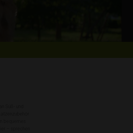
 an Süß- und
d Katzenzubehör
ein bequemes
ier – sprechen