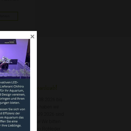
fahren
×
machen Betriebsurlaub!
So sprechen Menschen
Hunde sie versteh
undschaft, vom 31.08.2026 bis
ließlich 13.09.2026 haben wir
Hundebesitzer beschränk
lieben
urlaub! Ab dem 14.09.2026 sind
offenbar nicht auf gängige B
ne wieder für Sie da! Wir bitten
„Sitz“, „Platz“ und „Bleib“, we
rketing
 Verständnis! Ihr Zoo Rohleder
ihrem Tier sprechen. Viele