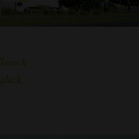
 Mensch
glück.