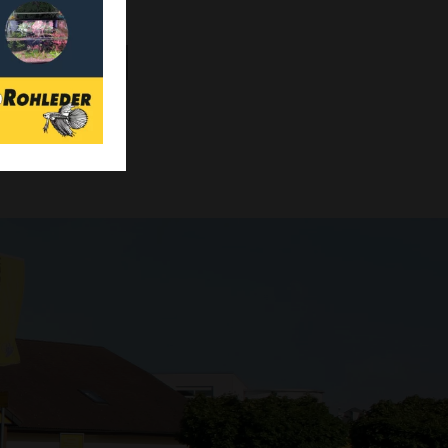
Team
wohl eher ganze Sätze, dar
zumindest eine Studie
rn
Weiterlesen
Weiterlesen