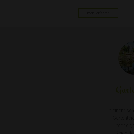
mehr erfahren
Garte
In einem sc
Gartenteic
unser eig
Reich de