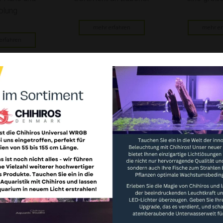
olung
mehr erfahren
mehr er
erfahren
Wir verwenden Cookies
dir ein optimales Erlebnis zu bieten, verwenden wir Technologien wie Cookies, um
äteinformationen zu speichern und/oder darauf zuzugreifen. Wenn du diesen
hnologien zustimmst, können wir Daten wie das Surfverhalten oder eindeutige IDs auf
ser Website verarbeiten. Wenn du deine Zustimmung nicht erteilst oder zurückziehst,
nen bestimmte Merkmale und Funktionen beeinträchtigt werden.
laub!
So sprechen Menschen, damit
Wir 
unktional
Immer aktiv
Hunde sie verstehen
2026 bis
Liebe K
ben wir
einsch
orlieben
Hundebesitzer beschränken sich
Vor
2026 sind
Betriebs
offenbar nicht auf gängige Befehle wie
r bitten
wir ger
„Sitz“, „Platz“ und „Bleib“, wenn sie mit
arketing
Ma
Rohleder
um Ihr
ihrem Tier sprechen. Viele benutzen