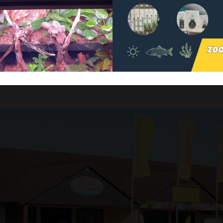
nste verwalten
wohl eher ganze Sätze, darauf weist
zumindest eine Studie...
Akzeptieren
Ablehnen
Einstellungen speiche
Weiterlesen
Datenschutzerklärung
Impressum