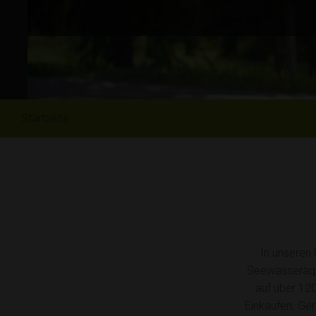
Startseite
In unseren 
Seewasseraquar
auf über 12
Einkaufen. Ge